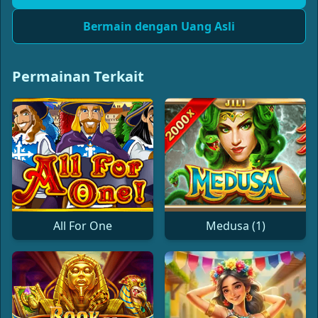
Bermain dengan Uang Asli
Permainan Terkait
All For One
Medusa (1)