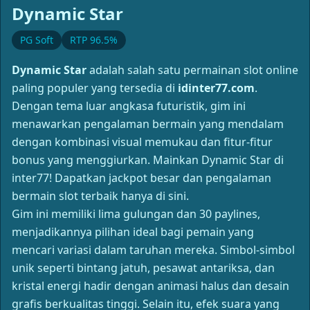
▶
Dynamic Star
PG Soft
RTP 96.5%
Dynamic Star
adalah salah satu permainan slot online
paling populer yang tersedia di
idinter77.com
.
Dengan tema luar angkasa futuristik, gim ini
menawarkan pengalaman bermain yang mendalam
dengan kombinasi visual memukau dan fitur-fitur
bonus yang menggiurkan. Mainkan Dynamic Star di
inter77! Dapatkan jackpot besar dan pengalaman
bermain slot terbaik hanya di sini.
Gim ini memiliki lima gulungan dan 30 paylines,
menjadikannya pilihan ideal bagi pemain yang
mencari variasi dalam taruhan mereka. Simbol-simbol
unik seperti bintang jatuh, pesawat antariksa, dan
kristal energi hadir dengan animasi halus dan desain
grafis berkualitas tinggi. Selain itu, efek suara yang