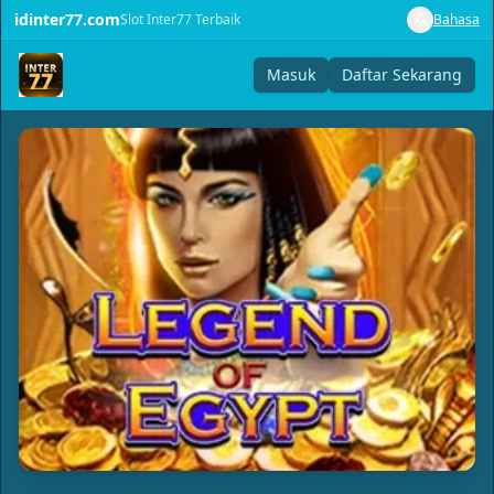
idinter77.com
Slot Inter77 Terbaik
Bahasa
Masuk
Daftar Sekarang