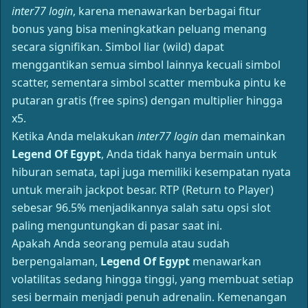
inter77 login
, karena menawarkan berbagai fitur
bonus yang bisa meningkatkan peluang menang
secara signifikan. Simbol liar (wild) dapat
menggantikan semua simbol lainnya kecuali simbol
scatter, sementara simbol scatter membuka pintu ke
putaran gratis (free spins) dengan multiplier hingga
x5.
Ketika Anda melakukan
inter77 login
dan memainkan
Legend Of Egypt
, Anda tidak hanya bermain untuk
hiburan semata, tapi juga memiliki kesempatan nyata
untuk meraih jackpot besar. RTP (Return to Player)
sebesar 96.5% menjadikannya salah satu opsi slot
paling menguntungkan di pasar saat ini.
Apakah Anda seorang pemula atau sudah
berpengalaman,
Legend Of Egypt
menawarkan
volatilitas sedang hingga tinggi, yang membuat setiap
sesi bermain menjadi penuh adrenalin. Kemenangan