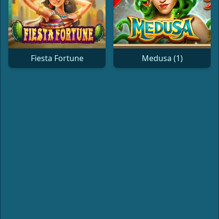
Fiesta Fortune
Medusa (1)