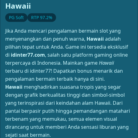
▶
Hawaii
PG Soft
RTP 97.2%
Jika Anda mencari pengalaman bermain slot yang
menyenangkan dan penuh warna,
Hawaii
adalah
pilihan tepat untuk Anda. Game ini tersedia eksklusif
di
idinter77.com
, salah satu platform gaming online
terpercaya di Indonesia. Mainkan game
Hawaii
terbaru di idinter77! Dapatkan bonus menarik dan
pengalaman bermain terbaik hanya di sini.
Hawaii
menghadirkan suasana tropis yang segar
dengan grafik berkualitas tinggi dan simbol-simbol
yang terinspirasi dari keindahan alam Hawaii. Dari
pantai berpasir putih hingga pemandangan matahari
terbenam yang memukau, semua elemen visual
dirancang untuk memberi Anda sensasi liburan yang
sejati saat bermain.